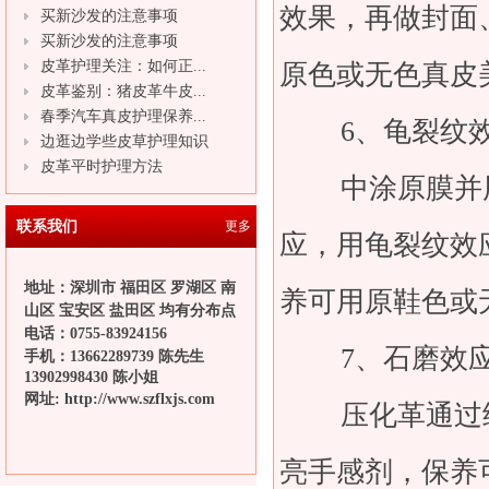
效果，再做封面
买新沙发的注意事项
买新沙发的注意事项
皮革护理关注：如何正...
原色或无色真皮
皮革鉴别：猪皮革牛皮...
春季汽车真皮护理保养...
6、龟裂纹
边逛边学些皮草护理知识
皮革平时护理方法
中涂原膜并用
联系我们
更多
应，用龟裂纹效
地址：深圳市 福田区 罗湖区 南
养可用原鞋色或
山区 宝安区 盐田区 均有分布点
电话：
0755-83924156
7、石磨效
手机：13662289739 陈先生
13902998430 陈小姐
网址:
http://www.szflxjs.com
压化革通过细
亮手感剂，保养