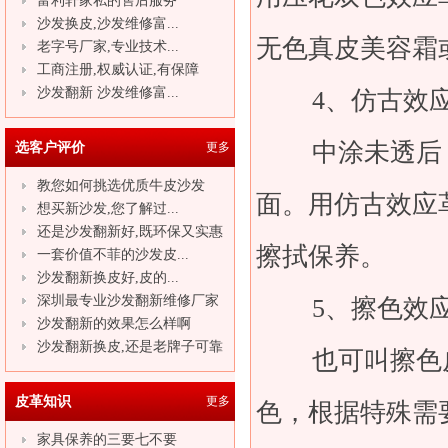
富利轩家私的售后服务
沙发换皮,沙发维修富...
无色真皮美容霜
老字号厂家,专业技术...
工商注册,权威认证,有保障
沙发翻新 沙发维修富...
4、仿古效
中涂未透后，
选客户评价
更多
教您如何挑选优质牛皮沙发
面。用仿古效应
想买新沙发,您了解过...
还是沙发翻新好,既环保又实惠
擦拭保养。
一套价值不菲的沙发皮...
沙发翻新换皮好,皮的...
深圳最专业沙发翻新维修厂家
5、擦色效
沙发翻新的效果怎么样啊
沙发翻新换皮,还是老牌子可靠
也可叫擦色皮
皮革知识
更多
色，根据特殊需
家具保养的三要七不要