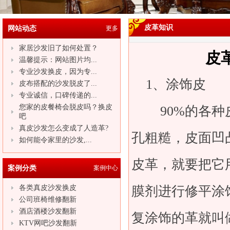
皮革知识
网站动态
更多
家居沙发旧了如何处置？
皮
温馨提示：网站图片均...
专业沙发换皮，因为专...
1、涂饰皮
皮布搭配的沙发脱皮了...
专业诚信，口碑传递的...
您家的皮餐椅会脱皮吗？换皮
90%的各种
吧
真皮沙发怎么变成了人造革?
孔粗糙，皮面凹
如何能令家里的沙发,...
皮革，就要把它
案例分类
案例中心
各类真皮沙发换皮
膜剂进行修平涂
公司班椅维修翻新
酒店酒楼沙发翻新
复涂饰的革就叫
KTV网吧沙发翻新