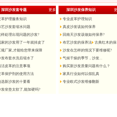
深圳沙发套专题
更多
深圳沙发保养知识
皮革护理服务知识
专业皮革护理知识
布艺沙发套缩水问题
真皮沙发该如何保养
怎样处理出现问题的沙发?
回南天沙发该做如何保养?
我家的沙发用了一年就掉皮了
布艺沙发的保养法
古典红木的保
正规厂家,才能给您带来保障
沙发在怎样的情况下要维修呢?
沙发布套水洗后缩水了
气候干燥的季节，沙发...
清洁皮革的注意事项
购买新沙发质量问题有什么？
皮革保护剂的使用方法
家具行业如何以假乱真
挑选新沙发的十要看
专业欧式沙发维修翻新
沙发坐垫太软了,能加硬吗?