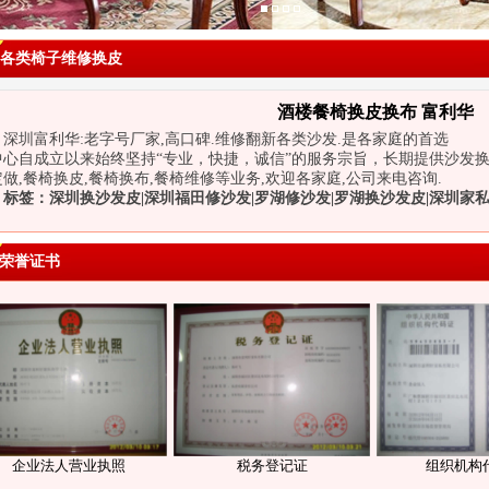
各类椅子维修换皮
酒楼餐椅换皮换布 富利华
深圳富利华:老字号厂家,高口碑.维修翻新各类沙发.是各家庭的首选
中心自成立以来始终坚持“专业，快捷，诚信”的服务宗旨，长期提供沙发
做,餐椅换皮,餐椅换布,餐椅维修等业务,欢迎各家庭,公司来电咨询.
标签：深圳换沙发皮|深圳福田修沙发|罗湖修沙发|罗湖换沙发皮|深圳家私
荣誉证书
企业法人营业执照
税务登记证
组织机构