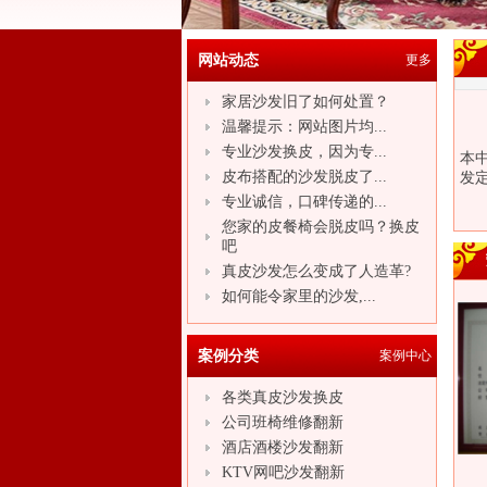
网站动态
更多
家居沙发旧了如何处置？
温馨提示：网站图片均...
专业沙发换皮，因为专...
本
皮布搭配的沙发脱皮了...
发定
专业诚信，口碑传递的...
您家的皮餐椅会脱皮吗？换皮
吧
真皮沙发怎么变成了人造革?
如何能令家里的沙发,...
案例分类
案例中心
各类真皮沙发换皮
公司班椅维修翻新
酒店酒楼沙发翻新
KTV网吧沙发翻新