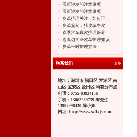
买新沙发的注意事项
买新沙发的注意事项
皮革护理关注：如何正...
皮革鉴别：猪皮革牛皮...
春季汽车真皮护理保养...
边逛边学些皮草护理知识
皮革平时护理方法
联系我们
更多
地址：深圳市 福田区 罗湖区 南
山区 宝安区 盐田区 均有分布点
电话：
0755-83924156
手机：13662289739 陈先生
13902998430 陈小姐
网址:
http://www.szflxjs.com