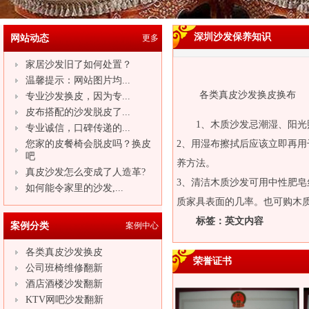
深圳沙发保养知识
网站动态
更多
家居沙发旧了如何处置？
温馨提示：网站图片均...
各类真皮沙发换皮换布
专业沙发换皮，因为专...
皮布搭配的沙发脱皮了...
1、木质
沙发
忌潮湿、阳光
专业诚信，口碑传递的...
您家的皮餐椅会脱皮吗？换皮
2、用湿布擦拭后应该立即再
吧
养方法。
真皮沙发怎么变成了人造革?
3、清洁木质
沙发
可用中性肥皂
如何能令家里的沙发,...
质家具表面的几率。也可购木
标签：英文内容
案例分类
案例中心
各类真皮沙发换皮
荣誉证书
公司班椅维修翻新
酒店酒楼沙发翻新
KTV网吧沙发翻新