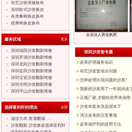
布艺沙发维修换布
深圳欧式沙发换皮
各类餐椅换皮换布
按摩椅换皮换布
企业法人营业执照
服务区域
更多
深圳福田沙发翻新维修
深圳沙发套专题
深圳罗湖沙发翻新维修
皮革护理服务知识
深圳龙岗沙发翻新维修
深圳盐田沙发翻新维修
布艺沙发套缩水问题
深圳宝安沙发翻新维修
怎样处理出现问题的沙发?
深圳光明沙发翻新维修
我家的沙发用了一年就掉皮
深圳坪山沙发翻新维修
正规厂家,才能给您带来保障
沙发布套水洗后缩水了
选择富利轩的理由
全部
清洁皮革的注意事项
诚信为本,誉满鹏城 ...
皮革保护剂的使用方法
沙发翻新,沙发换皮选择富利轩