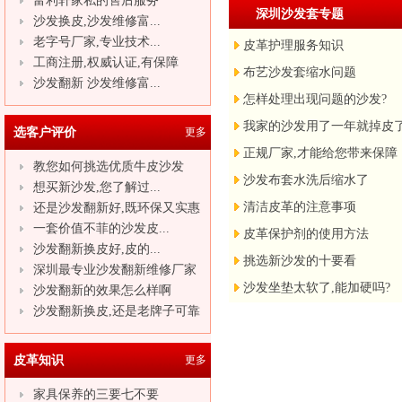
富利轩家私的售后服务
深圳沙发套专题
沙发换皮,沙发维修富...
老字号厂家,专业技术...
皮革护理服务知识
工商注册,权威认证,有保障
布艺沙发套缩水问题
沙发翻新 沙发维修富...
怎样处理出现问题的沙发?
我家的沙发用了一年就掉皮
选客户评价
更多
正规厂家,才能给您带来保障
教您如何挑选优质牛皮沙发
沙发布套水洗后缩水了
想买新沙发,您了解过...
清洁皮革的注意事项
还是沙发翻新好,既环保又实惠
一套价值不菲的沙发皮...
皮革保护剂的使用方法
沙发翻新换皮好,皮的...
挑选新沙发的十要看
深圳最专业沙发翻新维修厂家
沙发坐垫太软了,能加硬吗?
沙发翻新的效果怎么样啊
沙发翻新换皮,还是老牌子可靠
皮革知识
更多
家具保养的三要七不要