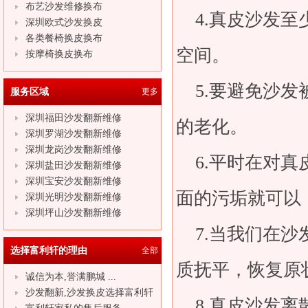
布艺沙发维修换布
4.真皮
沙发
至
深圳欧式沙发换皮
各类餐椅换皮换布
空间。
按摩椅换皮换布
5.要避免
沙发
服务区域
更多
深圳福田沙发翻新维修
的老化。
深圳罗湖沙发翻新维修
深圳龙岗沙发翻新维修
6.平时在对真
深圳盐田沙发翻新维修
深圳宝安沙发翻新维修
面的污垢就可以
深圳光明沙发翻新维修
深圳坪山沙发翻新维修
7.当我们在
沙
选择富利轩的理由
全部
质抚平，恢复原
诚信为本,誉满鹏城 ...
沙发翻新,沙发换皮选择富利轩
8.真皮
沙发
离