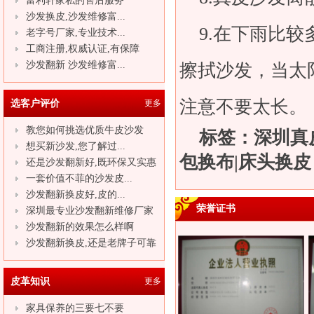
富利轩家私的售后服务
沙发换皮,沙发维修富...
9.在下雨比
老字号厂家,专业技术...
工商注册,权威认证,有保障
沙发翻新 沙发维修富...
擦拭
沙发
，当太
注意不要太长。
选客户评价
更多
教您如何挑选优质牛皮沙发
标签：深圳真皮
想买新沙发,您了解过...
包换布|床头换皮
还是沙发翻新好,既环保又实惠
一套价值不菲的沙发皮...
沙发翻新换皮好,皮的...
荣誉证书
深圳最专业沙发翻新维修厂家
沙发翻新的效果怎么样啊
沙发翻新换皮,还是老牌子可靠
皮革知识
更多
家具保养的三要七不要