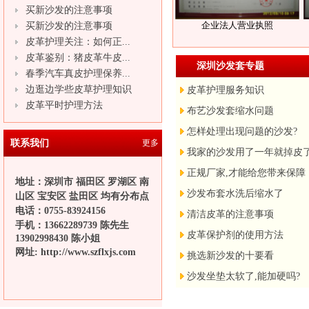
买新沙发的注意事项
企业法人营业执照
买新沙发的注意事项
皮革护理关注：如何正...
皮革鉴别：猪皮革牛皮...
深圳沙发套专题
春季汽车真皮护理保养...
边逛边学些皮草护理知识
皮革护理服务知识
皮革平时护理方法
布艺沙发套缩水问题
怎样处理出现问题的沙发?
联系我们
更多
我家的沙发用了一年就掉皮
正规厂家,才能给您带来保障
地址：深圳市 福田区 罗湖区 南
沙发布套水洗后缩水了
山区 宝安区 盐田区 均有分布点
电话：
0755-83924156
清洁皮革的注意事项
手机：13662289739 陈先生
皮革保护剂的使用方法
13902998430 陈小姐
网址:
http://www.szflxjs.com
挑选新沙发的十要看
沙发坐垫太软了,能加硬吗?