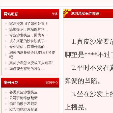
深圳沙发保养知识
网站动态
更多
家居沙发旧了如何处置？
温馨提示：网站图片均...
专业沙发换皮，因为专...
1.真皮
沙发
要
皮布搭配的沙发脱皮了...
专业诚信，口碑传递的...
您家的皮餐椅会脱皮吗？换皮
脚垫是****不过
吧
真皮沙发怎么变成了人造革?
2.平时不要在
如何能令家里的沙发,...
弹簧的凹陷。
案例分类
案例中心
各类真皮沙发换皮
3.坐在
沙发
上
公司班椅维修翻新
酒店酒楼沙发翻新
上摇晃。
KTV网吧沙发翻新